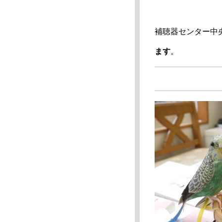
補聴器センター中
ます
。