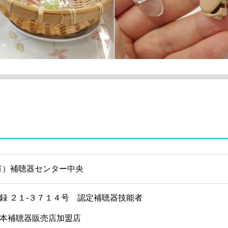
有）補聴器センター中央
録 ２１-３７１４号 認定補聴器技能者
本補聴器販売店加盟店