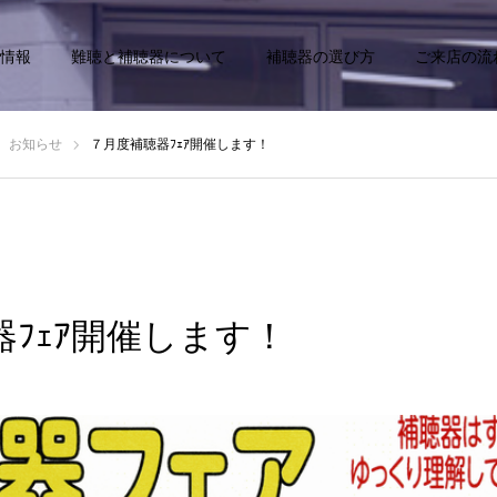
情報
難聴と補聴器について
補聴器の選び方
ご来店の流
お知らせ
７月度補聴器ﾌｪｱ開催します！
ﾌｪｱ開催します！