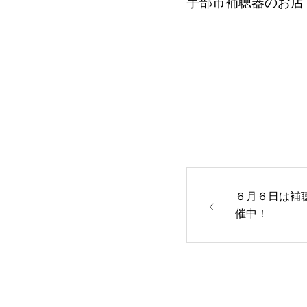
宇部市補聴器
のお店
６月６日は補
催中！