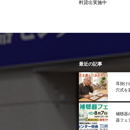
料貸出実施中
最近の記事
耳掛け
穴式を
補聴器
器フェ